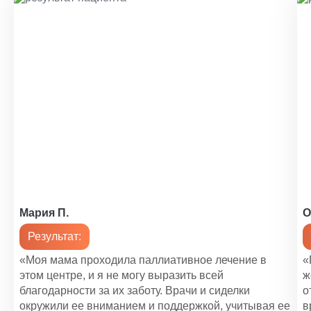
1 200 ₽
Уход за психоневрологическими больными
1 200 ₽
Уход за больным с сотрясением мозга
1 400 ₽
Уход за реанимационными больными
1 450 ₽
Уход за кардиологическими больными
1 200 ₽
Мария П.
О
Помощь по уходу за пожилыми людьми
Результат:
1 100 ₽
«Моя мама проходила паллиативное лечение в
«
Уход за больными с рассеянным склерозом
этом центре, и я не могу выразить всей
ж
1 000 ₽
благодарности за их заботу. Врачи и сиделки
о
окружили ее вниманием и поддержкой, учитывая ее
в