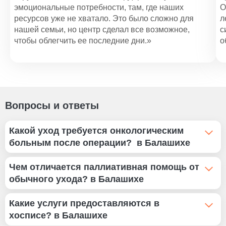
эмоциональные потребности, там, где наших
О
ресурсов уже не хватало. Это было сложно для
л
нашей семьи, но центр сделал все возможное,
с
чтобы облегчить ее последние дни.»
о
Вопросы и ответы
Какой уход требуется онкологическим
больным после операции? в Балашихе
После операции необходим тщательный медицинский
Чем отличается паллиативная помощь от
уход, включающий контроль за раной, поддержание
обычного ухода? в Балашихе
иммунитета, правильное питание и помощь в
восстановлении. Также важно наблюдать за
Паллиативная помощь направлена на облегчение
Какие услуги предоставляются в
состоянием пациента в целом и вовремя
симптомов болезни и улучшение качества жизни
хосписе? в Балашихе
корректировать терапию, чтобы предотвратить
пациента, когда активное лечение уже не приносит