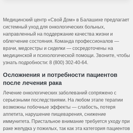
осложнения.
результата. Это подход, включающий контроль боли,
В хосписе пациенты получают круглосуточный уход,
помощь в гигиене и психологическую поддержку,
включающий медицинскую помощь, контроль боли,
особенно на терминальных стадиях заболевания.
помощь с питанием и гигиеной. Персонал
Медицинский центр «Свой Дом» в Балашихе предлагает
предоставляет психологическую поддержку как самого
системный уход для онкологических больных,
больного, так и его семьи, создавая условия для
направленный на поддержание качества жизни и
комфортного завершения жизни с минимизацией
облегчение состояния. Команда профессионалов —
страданий.
врачи, медсестры и сиделки — сосредоточены на
медицинской и психологической помощи. Звоните, чтобы
узнать подробности: 8 (800) 302-40-64.
Осложнения и потребности пациентов
после лечения рака
Лечение онкологических заболеваний сопряжено с
серьезными последствиями. На любом этапе терапии
возможны побочные эффекты — слабость, потеря
аппетита, нарушение пищеварения, снижение
иммунитета. Пристальное внимание требуется уходу при
раке желудка у пожилых, так как эта категория пациентов