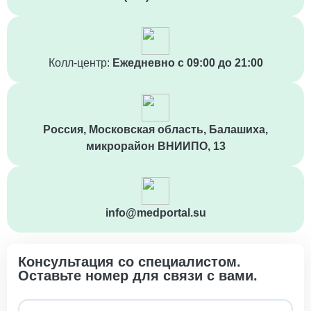
Уход за больными с трахеостомой
1 100 ₽
Уход за послеоперационным больным
Колл-центр:
Ежедневно с 09:00 до 21:00
1 350 ₽
Уход за тяжелобольными
1 500 ₽
Россия, Московская область, Балашиха,
Уход за пациентами с заболеванием
микрорайон ВНИИПО, 13
мочевыделительной системы
1 100 ₽
Уход за больными туберкулезом
info@medportal.su
1 150 ₽
Уход для пожилых с деменцией
Консультация со специалистом.
1 000 ₽
Оставьте номер для связи с вами.
Уход за коматозными больными